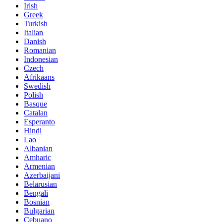
Irish
Greek
Turkish
Italian
Danish
Romanian
Indonesian
Czech
Afrikaans
Swedish
Polish
Basque
Catalan
Esperanto
Hindi
Lao
Albanian
Amharic
Armenian
Azerbaijani
Belarusian
Bengali
Bosnian
Bulgarian
Cebuano