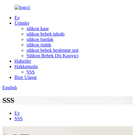
Ev
Ürünler
silikon kase
silikon bebek tabağı
silikon bardak
silikon önlük
silikon bebek beslenme seti
Silikon Bebek Diş Kaşıyıcı
Haberler
Hakkımızda
SSS
Bize Ulaşın
English
SSS
Ev
SSS