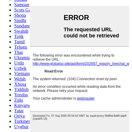
Samoan
Scots Gaelic
Shona
Sindhi
Sundanese
Swahili
Tajik
Tamil
Telugu
Thai
Ukrainian
Urdu
Uzbek
Vietnamese
Welsh
Xhosa
Yiddish
Yoruba
Zulu
Kinyarwanda
Tatar
Oriya
Turkmen
Uyghur