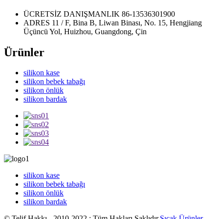
ÜCRETSİZ DANIŞMANLIK
86-13536301900
ADRES
11 / F, Bina B, Liwan Binası, No. 15, Hengjiang
Üçüncü Yol, Huizhou, Guangdong, Çin
Ürünler
silikon kase
silikon bebek tabağı
silikon önlük
silikon bardak
silikon kase
silikon bebek tabağı
silikon önlük
silikon bardak
© Telif Hakkı - 2010-2022 : Tüm Hakları Saklıdır.
Sıcak Ürünler
,