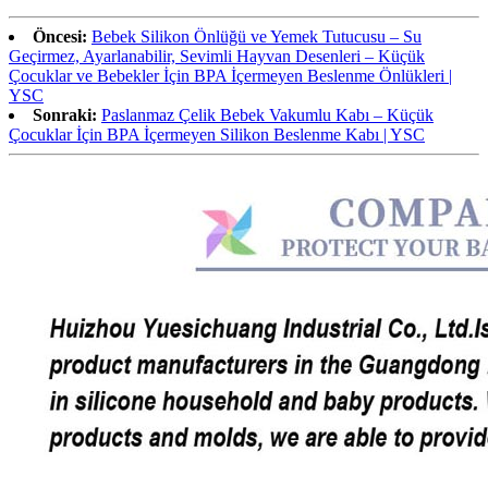
Öncesi:
Bebek Silikon Önlüğü ve Yemek Tutucusu – Su
Geçirmez, Ayarlanabilir, Sevimli Hayvan Desenleri – Küçük
Çocuklar ve Bebekler İçin BPA İçermeyen Beslenme Önlükleri |
YSC
Sonraki:
Paslanmaz Çelik Bebek Vakumlu Kabı – Küçük
Çocuklar İçin BPA İçermeyen Silikon Beslenme Kabı | YSC