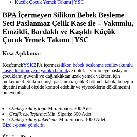
BPA İçermeyen Silikon Bebek Besleme
Seti Paslanmaz Çelik Kase ile – Vakumlu,
Emzikli, Bardaklı ve Kaşıklı Küçük
Çocuk Yemek Takımı | YSC
Kısa Açıklama:
Keşfetmek
YSK
BPA içermez
silikon bebek beslenme seti
ile
vakumlu
kase, dökülmeye dayanıklı bardak
ve önlük – yürümeye başlayan
çocukların güvenli ve dağınıklıktan uzak yemek vakitleri için
mükemmel. Silikon emişli paslanmaz çelik 3 bölmeli tabak, bebeğin
diyetini makul ölçüde kontrol edebilir ve yiyeceklerin dökülmesini
önleyebilir.
Özelleştirilmiş logo:
Min. Sipariş: 300 Adet
Grafik özelleştirme:
Min. Sipariş: 300 Adet
Özelleştirilmiş paketleme:
Min. Sipariş: 1000 Adet
Bize e-posta gönderin