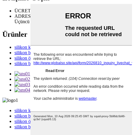
ÜCRETSİZ DANIŞMANLIK
86-13536301900
ADRES
11 / F, Bina B, Liwan Binası, No. 15, Hengjiang
Üçüncü Yol, Huizhou, Guangdong, Çin
Ürünler
silikon kase
silikon bebek tabağı
silikon önlük
silikon bardak
silikon kase
silikon bebek tabağı
silikon önlük
silikon bardak